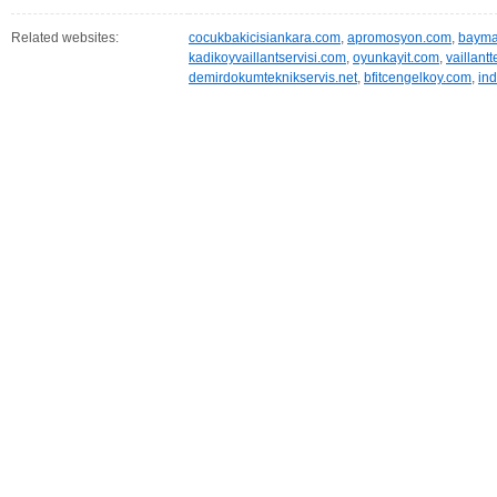
Related websites:
cocukbakicisiankara.com
,
apromosyon.com
,
baymak
kadikoyvaillantservisi.com
,
oyunkayit.com
,
vaillant
demirdokumteknikservis.net
,
bfitcengelkoy.com
,
ind