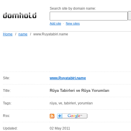
Search site by domain name:
-
Add site
New sites
Home
/
name
/
www.Ruyatabiri.name
Site:
www.Ruyatabiri.name
Rüya Tabirleri ve Rüya Yorumları
Title:
Tags:
rüya, ve, tabirleri, yorumları
Rss:
Updated:
02 May 2011