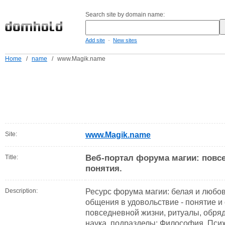
Search site by domain name:
-
Add site
New sites
Home
/
name
/
www.Magik.name
Site:
www.Magik.name
Веб-портал форума магии: повс
Title:
понятия.
Description:
Ресурс форума магии: белая и любов
общения в удовольствие - понятие и 
повседневной жизни, ритуалы, обря
наука, подразделы: Философия, Псих