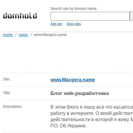
Search site by domain name:
-
Add site
New sites
Home
/
name
/
www.Macgera.name
Site:
www.Macgera.name
Блог web-разработчика
Title:
Description:
В этом блоге я пишу все что касаетс
работу в интернете. О моей действит
действительности в которой я живу
ПО. Об Украине.