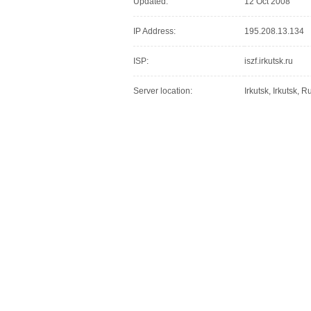
Updated:
12 Oct 2008
IP Address:
195.208.13.134
ISP:
iszf.irkutsk.ru
Server location:
Irkutsk, Irkutsk, 