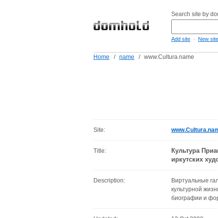
Search site by d
-
Add site
New sit
Home
/
name
/
www.Cultura.name
Site:
www.Cultura.na
Культура Приа
Title:
иркутских худ
Description:
Виртуальные гал
культурной жизн
биографии и фор