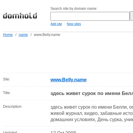
Search site by domain name:
-
Add site
New sites
Home
/
name
/
www.Belly.name
Site:
www.Belly.name
здесь живет сурок по имени Бел
Title:
Description:
здесь живет сурок по имени Белли, o
живой журнал, видео, забавные истор
домашних условиях, День сурка, ун
Updated: