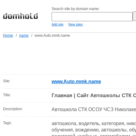
Search site by domain name:
-
Add site
New sites
Home
/
name
/
www.Auto.mmk.name
Site:
www.Auto.mmk.name
Главная | Сайт Автошколы СТК
Title:
Description:
Автошкола СТК ОСОУ ЧСЗ Николае
Tags:
автошкола, водитель, категория, ник
обучения, вождению, автошколы, об