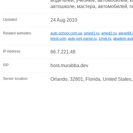
водителей, учебные, автомобилем, к
автошколе, мастера, автомобилей, 
Updated:
24 Aug 2010
Related websites:
auto-school.com.ua
,
amed1.ru
,
amed2.ru
,
alexe68.
brest.com
,
auto-jurij.narod.ru
,
1mvk.ru
,
akadem-aut
IP Address:
66.7.221.48
ISP:
host.murabba.dev
Server location:
Orlando, 32801, Florida, United States