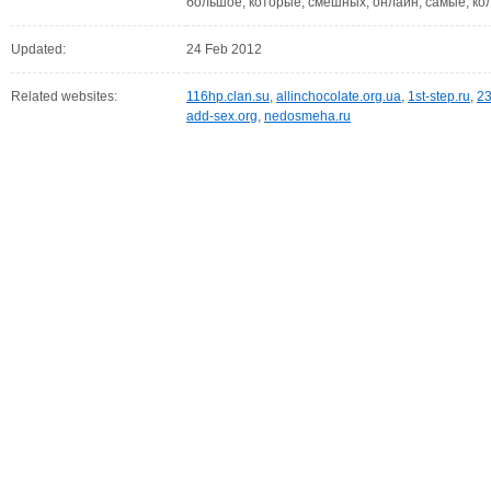
большое, которые, смешных, онлайн, самые, ко
Updated:
24 Feb 2012
Related websites:
116hp.clan.su
,
allinchocolate.org.ua
,
1st-step.ru
,
23
add-sex.org
,
nedosmeha.ru