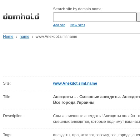
Search site by domain name:
-
Add site
New sites
Home
/
name
/
www.Anekdot.simf.name
Site:
www.Anekdot.simf.name
Анекдоты - - Смешные анекдоты. Анекдот
Title:
Все города Украины
Description:
Самые смешные анекдоты! Анекдоты онлайн - к
смешных анекдотов, которые поднимут вам наст
Tags:
анекдоты, про, каталог, вовочку, все, города, а